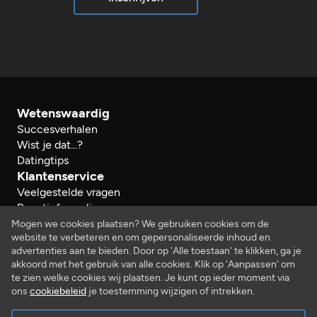
Wetenswaardig
Succesverhalen
Wist je dat...?
Datingtips
Klantenservice
Veelgestelde vragen
Reactieformulier
Herroeping
Mogen we cookies plaatsen? We gebruiken cookies om de
website te verbeteren en om gepersonaliseerde inhoud en
Over ons
advertenties aan te bieden. Door op 'Alle toestaan' te klikken, ga je
Bedrijfsgegevens
akkoord met het gebruik van alle cookies. Klik op 'Aanpassen' om
Werken bij…
te zien welke cookies wij plaatsen. Je kunt op ieder moment via
Juridisch
ons
cookiebeleid
je toestemming wijzigen of intrekken.
Algemene voorwaarden